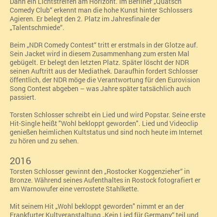
Dann ein Lichtstreifen am Horizont. Im Berliner „Quatsch
Comedy Club“ erkennt man die hohe Kunst hinter Schlossers
Agieren. Er belegt den 2. Platz im Jahresfinale der
„Talentschmiede“.
Beim „NDR Comedy Contest“ tritt er erstmals in der Glotze auf.
Sein Jacket wird in diesem Zusammenhang zum ersten Mal
gebügelt. Er belegt den letzten Platz. Später löscht der NDR
seinen Auftritt aus der Mediathek. Daraufhin fordert Schlosser
öffentlich, der NDR möge die Verantwortung für den Eurovision
Song Contest abgeben – was Jahre später tatsächlich auch
passiert.
Torsten Schlosser schreibt ein Lied und wird Popstar. Seine erste
Hit-Single heißt "Wohl bekloppt geworden". Lied und Videoclip
genießen heimlichen Kultstatus und sind noch heute im Internet
zu hören und zu sehen.
2016
Torsten Schlosser gewinnt den „
Rostocker Koggenzieher“
in
Bronze. Während seines Aufenthaltes in Rostock fotografiert er
am Warnowufer eine verrostete Stahlkette.
Mit seinem Hit „Wohl bekloppt geworden" nimmt er an der
Frankfurter Kultveranstaltung „
Kein Lied für Germany“ teil und