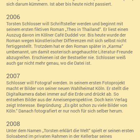
sich darum kümmern. Ist aber bis heute nicht passiert.
2006
Torsten Schlosser will Schriftsteller werden und beginnt mit
seinem ersten fiktiven Roman „Theo in Thailand“
. Er liest einen
Auszug davon im Kölner Café Duddel vor. Bis heute wurde der
Roman wegen künstlerischer Differenzen mit sich selbst nicht
fertiggestellt. Trotzdem hat er den Roman später in „Karma“
umbenannt, um damit esoterisch angehauchte Literatur-Freunde
abzugreifen. Erschienen ist der Bestseller nie. Schlosser weiß
auch gar nicht mehr genau, wo die Datei ist.
2007
Schlosser will Fotograf werden. In seinem ersten Fotoprojekt
macht er Bilder von seiner neuen Wahlheimat Köln. Er stellt die
Digitalkamera dabei immer auf die Erde und drückt ab. So
entsehen Bilder aus der Ameisenperspektive. Doch kein Verlag
zeigt Interesse. Begründung: „Es gibt schon zu viele Bilder von
Köln.“ Danach fotografiert er nur noch für sich selber herum.
2008
Unter dem Namen „Torsten erklärt die Welt“ spielt er seinen ersten
Soloabend im privaten Rahmen in der Kellerbar seines