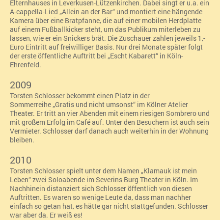
Elternhauses in Leverkusen-Lützenkirchen. Dabei singt er u.a. ein
A-cappella-Lied „Allein an der Bar“ und montiert eine hängende
Kamera über eine Bratpfanne, die auf einer mobilen Herdplatte
auf einem Fußballkicker steht, um das Publikum miterleben zu
lassen, wie er ein Snickers brät. Die Zuschauer zahlen jeweils 1,-
Euro Eintritt auf freiwilliger Basis. Nur drei Monate später folgt
der erste öffentliche Auftritt bei „
Escht Kabarett“ in Köln-
Ehrenfeld.
2009
Torsten Schlosser bekommt einen Platz in der
Sommerreihe „Gratis und nicht umsonst“
im Kölner Atelier
Theater. Er tritt an vier Abenden mit einem riesigen Sombrero und
mit großem Erfolg im Café auf.
Unter den Besuchern ist auch sein
Vermieter. Schlosser darf danach auch weiterhin in der Wohnung
bleiben.
2010
Torsten Schlosser spielt unter dem Namen „Klamauk ist mein
Leben“ zwei Soloabende im Severins Burg Theater in Köln. Im
Nachhinein distanziert sich Schlosser öffentlich von diesen
Auftritten. Es waren so wenige Leute da, dass man nachher
einfach so getan hat, es hätte gar nicht stattgefunden. Schlosser
war aber da. Er weiß es!