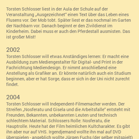
Torsten Schlosser liest in der Aula der Schule auf der
Veranstaltung „Ausgezeichnet“ einen Text über das Leben eines
Flusens vor. Der Mob tobt. Später liest er das nochmal im Garten
der Nachbarn vor. Danach beginnt er den Zivildienst im
Kinderheim. Dabei muss er auch den Pferdestall ausmisten. Das
ist großer Mist!
2002
Torsten Schlosser will etwas Anständiges lernen: Er macht eine
Ausbildung zum Mediengestalter für Digital- und Print in der
Fachrichtung Mediendesign. Er nimmt anschließend eine
Anstellung als Grafiker an.
Er könnte natürlich auch ein Studium
beginnen, aber er hat Sorge, dass er sich in der Uni nicht zurecht
findet.
2004
Torsten Schlosser will Independent-Filmemacher werden. Der
Streifen „Nosferatu und Gisela und die Arbeitsfalle“ entsteht mit
Freunden, Bekannten, unbekannten Leuten und technisch
schlechtem Material. Schlossers Rolle: Nosferatu, die
Hauptrolle. Heute hat der Film heimlichen Kultcharakter. Es gibt
ihn aber nur auf VHS. Irgendjemand wollte ihn mal auf DVD
überspielen - angeblich wollte Jürgen Fuchs (der selber mitspielt)