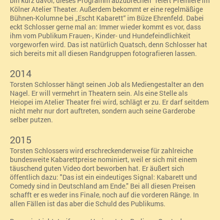
bin kurz davor, dieses Programm abzubrechen“ feiert Premiere im
Kölner Atelier Theater. Außerdem bekommt er eine regelmäßige
Bühnen-Kolumne bei „Escht Kabarett“ im Büze Ehrenfeld. Dabei
eckt Schlosser gerne mal an: Immer wieder kommt es vor, dass
ihm vom Publikum Frauen-, Kinder- und Hundefeindlichkeit
vorgeworfen wird. Das ist natürlich Quatsch, denn Schlosser hat
sich bereits mit all diesen Randgruppen fotografieren lassen.
2014
Torsten Schlosser hängt seinen Job als Mediengestalter an den
Nagel. Er will vermehrt in Theatern sein. Als eine Stelle als
Heiopei im Atelier Theater frei wird, schlägt er zu. Er darf seitdem
nicht mehr nur dort auftreten, sondern auch seine Garderobe
selber putzen.
2015
Torsten Schlossers wird erschreckenderweise für zahlreiche
bundesweite Kabarettpreise nominiert, weil er sich mit einem
täuschend guten Video dort beworben hat. Er äußert sich
öffentlich dazu: "Das ist ein eindeutiges Signal: Kabarett und
Comedy sind in Deutschland am Ende." Bei all diesen Preisen
schafft er es weder ins Finale, noch auf die vorderen Ränge. In
allen Fällen ist das aber die Schuld des Publikums.