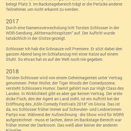
belegt Platz 3. Im Backstagebereich trägt er die Perücke anderer
Teilnehmer, um nicht erkannt zu werden.
2017
Durch eine Namensverwechslung tritt Torsten Schlosser in der
WDR-Sendung „Mitternachtsspitzen“
auf. Der Auftritt wurde
tatsächlich in der Glotze gezeigt.
Schlosser
Ich hab die Schnauze voll Premiere. Er sitzt dabei den
ganzen Abend lang im Schlafanzug mit einer Katze auf einem
Stuhl. So etwas hat es auf der Welt noch nie gegeben.
2018
Torsten Schlosser wird von einem Geheimagenten unter Vertrag
genommen: Peter Woller, der Tiger Woods der Comedyszene,
versteht Schlossers Humor. Damit gehört nun zur High Class des
Landes. In Wirklichkeit gibt es aber gar keinen Vertrag. Der erste
dicke Fisch, den der Agent an Land zieht, ist ein Auftritt bei der
Eröffnung des
„
Köln Comedy Festivals 2018
“
im Gloria. Das ist
da, wo Schlosser früher immer auf Schwulen- und Lesbierinnen-
Partys war. Während der Aufzeichnung - die Show wird für WDR5
aufgezeichnet - muss er lachen, denn im Backstage-Bereich war
früher immer der Darkroom. Das weiß aber keiner der anderen
Künstler.