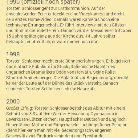
1990 (offiziell noch später)
Torsten Schlosser geht zur Erstkommunion. Auf der
anschließenden Feier entdeckt er eine Videokamera und dreht
sein erstes Home-Video. Damals waren Kameras noch eine
technische Errungenschaft. Er führt Interviews mit den Gästen
und filmt in die Toilette rein. Danach wird er Messdiener, tritt aber
15 Jahre später ganz aus der Kirche aus.
14 Jahre sp
ä
ter
behauptet er
ö
ffentlich, er w
äre immer noch drin.
1998
Torsten Schlosser macht erste Bühnenerfahrungen. Er begeistert
das einfache Publikum im Stück „Italienische Nacht“
des
ungarischen Dramatikers Ödön von Horváth. Seine Rolle:
Stadtrat Ammetsberger. Die Aula tobt vor Begeisterung, obwohl
keiner der Leute auf der Bühne das Stück versteht. Danach
schneidet Torsten Schlosser sich die Haare ab.
2000
Großer Erfolg: Torsten Schlosser besteht das Abitur mit einem
Schnitt von 3,3 auf dem Werner-Heisenberg-Gymnasium in
Leverkusen-Lützenkirchen. Hauptfächer Deutsch und Englisch,
Nebenfächer Mathe und Fingerhakeln, Lieblingsfächer Religion
(denn hier kann man mit viel bedeutungsschwangerem
Geschwätz viel Eindruck schinden) und Freistunde.