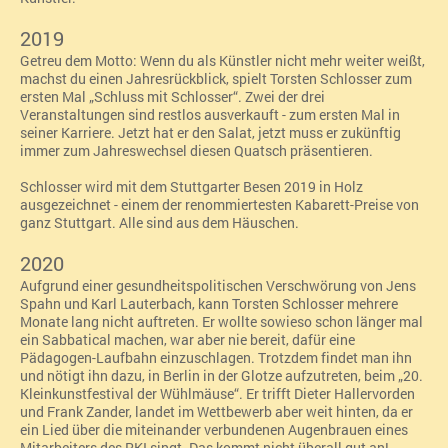
2019
Getreu dem Motto: Wenn du als Künstler nicht mehr weiter weißt,
machst du einen Jahresrückblick, spielt Torsten Schlosser zum
ersten Mal „
Schluss mit Schlosser
“
. Zwei der drei
Veranstaltungen sind restlos ausverkauft - zum ersten Mal in
seiner Karriere. Jetzt hat er den Salat, jetzt muss er zukünftig
immer zum Jahreswechsel diesen Quatsch präsentieren.
Schlosser wird mit dem
Stuttgarter Besen 2019 in Holz
ausgezeichnet - einem der renommiertesten Kabarett-Preise von
ganz Stuttgart. Alle sind aus dem Häuschen.
2020
Aufgrund einer gesundheitspolitischen Verschwörung von Jens
Spahn und Karl Lauterbach, kann Torsten Schlosser mehrere
Monate lang nicht auftreten. Er wollte sowieso schon länger mal
ein Sabbatical machen, war aber nie bereit, dafür eine
Pädagogen-Laufbahn einzuschlagen. Trotzdem findet man ihn
und nötigt ihn dazu, in Berlin in der Glotze aufzutreten, beim „20.
Kleinkunstfestival der Wühlmäuse“. Er trifft Dieter Hallervorden
und Frank Zander, landet im Wettbewerb aber weit hinten, da er
ein Lied über die miteinander verbundenen Augenbrauen eines
Mitarbeiters des RKI singt. Das kommt nicht überall gut an!