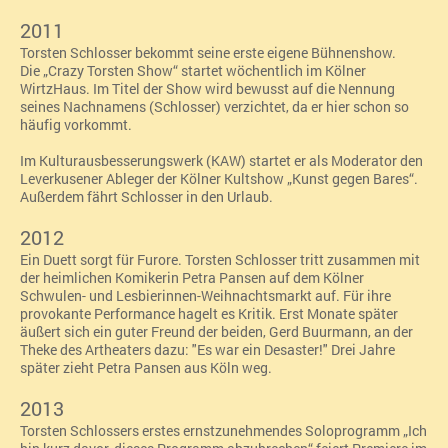
2011
Torsten Schlosser bekommt seine erste eigene Bühnenshow.
Die „Crazy Torsten Show“
startet wöchentlich im Kölner
WirtzHaus. Im Titel der Show wird bewusst auf die Nennung
seines Nachnamens (Schlosser) verzichtet, da er hier schon so
häufig vorkommt.
Im Kulturausbesserungswerk (KAW) startet er als Moderator den
Leverkusener Ableger der Kölner Kultshow „
Kunst gegen Bares“.
Außerdem fährt Schlosser in den Urlaub.
2012
Ein Duett sorgt für Furore. Torsten Schlosser tritt zusammen mit
der heimlichen Komikerin Petra Pansen auf dem Kölner
Schwulen- und Lesbierinnen-Weihnachtsmarkt auf. Für ihre
provokante Performance hagelt es Kritik. Erst Monate später
äußert sich ein guter Freund der beiden, Gerd Buurmann, an der
Theke des Artheaters dazu: "Es war ein Desaster!" Drei Jahre
später zieht Petra Pansen aus Köln weg.
2013
Torsten Schlossers erstes ernstzunehmendes Soloprogramm „Ich