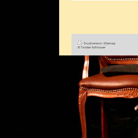
Druckversion
|
Sitemap
© Torsten Schlosser