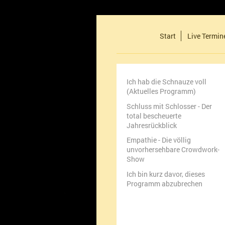
Start
Live Termin
Ich hab die Schnauze voll
(Aktuelles Programm)
Schluss mit Schlosser - Der
total bescheuerte
Jahresrückblick
Empathie - Die völlig
unvorhersehbare Crowdwork-
Show
Ich bin kurz davor, dieses
Programm abzubrechen